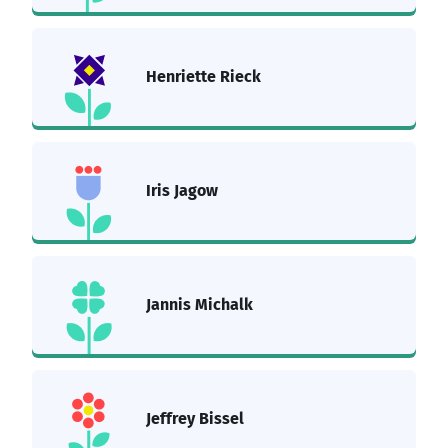
Henriette Rieck
Iris Jagow
Jannis Michalk
Jeffrey Bissel