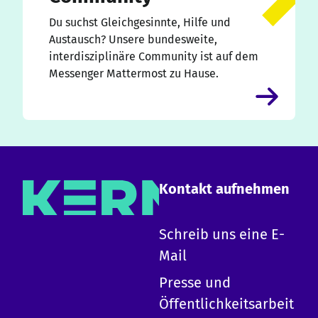
Du suchst Gleichgesinnte, Hilfe und
Austausch? Unsere bundesweite,
interdisziplinäre Community ist auf dem
Messenger Mattermost zu Hause.
Kontakt aufnehmen
×
Schreib uns eine E-
Mail
Hallo!
Presse und
Ich bin die KERN KI und kann zu allen Inhalten
Öffentlichkeitsarbeit
auf dieser Website Auskunft geben.