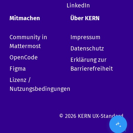
-
Erkläre KERN
LinkedIn
-
Design-System
-
Erste Schritte mit KERN
Mitmachen
Über KERN
-
Mitwirken
-
Termine
Community in
Impressum
-
Komponentenübersicht
-
Barrierefreiheit
Mattermost
Datenschutz
-
Tokens
OpenCode
-
Kopfzeile
Erklärung zur
-
Wir kann ich dich benutzen?
Figma
Barrierefreiheit
Lizenz /
Nutzungsbedingungen
© 2026 KERN UX-Standard