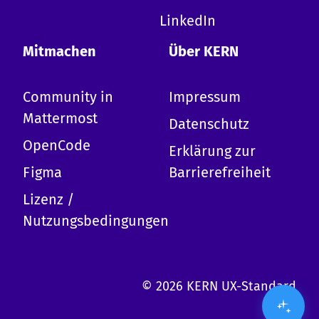
-
Erkläre KERN
LinkedIn
-
Design-System
-
Erste Schritte mit KERN
Mitmachen
Über KERN
-
Mitwirken
-
Termine
Community in
Impressum
-
Komponentenübersicht
-
Barrierefreiheit
Mattermost
Datenschutz
-
Tokens
OpenCode
-
Kopfzeile
Erklärung zur
-
Wir kann ich dich benutzen?
Figma
Barrierefreiheit
Lizenz /
Nutzungsbedingungen
© 2026 KERN UX-Standard