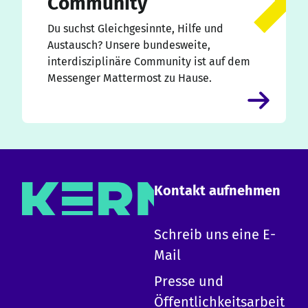
Community
Du suchst Gleichgesinnte, Hilfe und
Austausch? Unsere bundesweite,
interdisziplinäre Community ist auf dem
Messenger Mattermost zu Hause.
Kontakt aufnehmen
×
Schreib uns eine E-
Mail
Hallo!
Presse und
Ich bin die KERN KI und kann zu allen Inhalten
Öffentlichkeitsarbeit
auf dieser Website Auskunft geben.