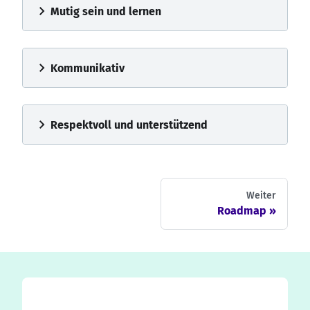
chevron_right
Mutig sein und lernen
chevron_right
Kommunikativ
chevron_right
Respektvoll und unterstützend
Weiter
Roadmap