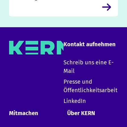
Kontakt aufnehmen
×
Schreib uns eine E-
Mail
Hallo!
Presse und
Ich bin die KERN KI und kann zu allen Inhalten
Öffentlichkeitsarbeit
auf dieser Website Auskunft geben.
-
Erkläre KERN
LinkedIn
-
Design-System
-
Erste Schritte mit KERN
Mitmachen
Über KERN
-
Mitwirken
-
Termine