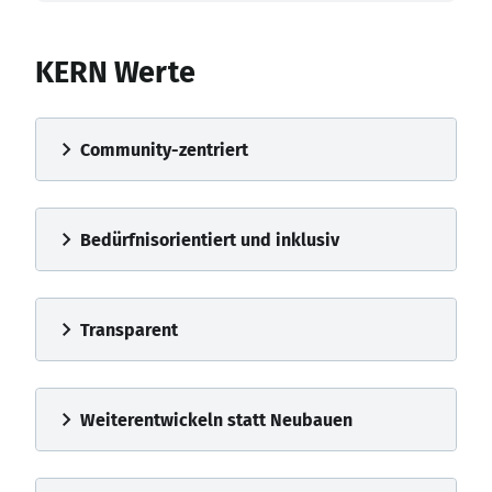
KERN Werte
chevron_right
Community-zentriert
chevron_right
Bedürfnisorientiert und inklusiv
chevron_right
Transparent
chevron_right
Weiterentwickeln statt Neubauen